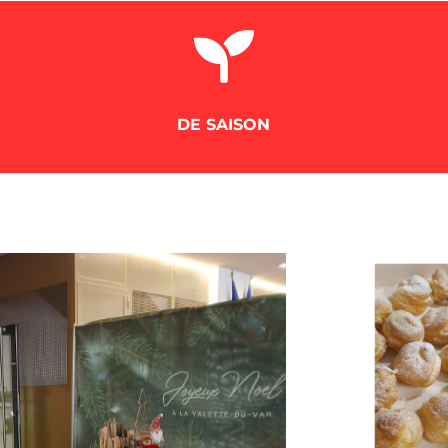

DE SAISON