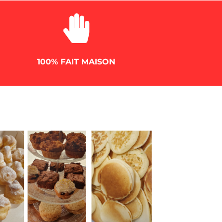

100% FAIT MAISON